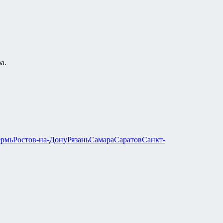
а.
рмь
Ростов-на-Дону
Рязань
Самара
Саратов
Санкт-