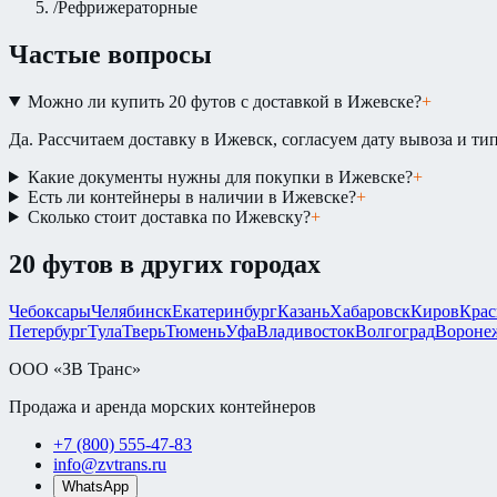
/
Рефрижераторные
Частые вопросы
Можно ли купить 20 футов с доставкой в Ижевске?
+
Да. Рассчитаем доставку в Ижевск, согласуем дату вывоза и тип
Какие документы нужны для покупки в Ижевске?
+
Есть ли контейнеры в наличии в Ижевске?
+
Сколько стоит доставка по Ижевску?
+
20 футов
в других городах
Чебоксары
Челябинск
Екатеринбург
Казань
Хабаровск
Киров
Крас
Петербург
Тула
Тверь
Тюмень
Уфа
Владивосток
Волгоград
Вороне
ООО «ЗВ Транс»
Продажа и аренда морских контейнеров
+7 (800) 555-47-83
info@zvtrans.ru
WhatsApp