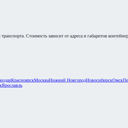
 транспорта. Стоимость зависит от адреса и габаритов контейнер
нодар
Красноярск
Москва
Нижний Новгород
Новосибирск
Омск
Пе
ж
Ярославль