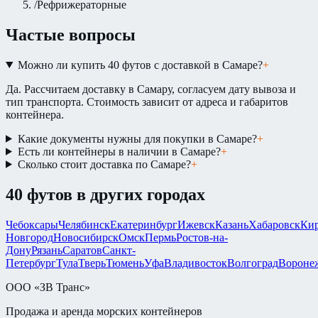
/
Рефрижераторные
Частые вопросы
Можно ли купить 40 футов с доставкой в Самаре?
+
Да. Рассчитаем доставку в Самару, согласуем дату вывоза и
тип транспорта. Стоимость зависит от адреса и габаритов
контейнера.
Какие документы нужны для покупки в Самаре?
+
Есть ли контейнеры в наличии в Самаре?
+
Сколько стоит доставка по Самаре?
+
40 футов
в других городах
Чебоксары
Челябинск
Екатеринбург
Ижевск
Казань
Хабаровск
Ки
Новгород
Новосибирск
Омск
Пермь
Ростов-на-
Дону
Рязань
Саратов
Санкт-
Петербург
Тула
Тверь
Тюмень
Уфа
Владивосток
Волгоград
Вороне
ООО «ЗВ Транс»
Продажа и аренда морских контейнеров